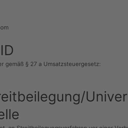
com
ID
er gemäß § 27 a Umsatzsteuergesetz:
eit­beilegung/Univer
elle